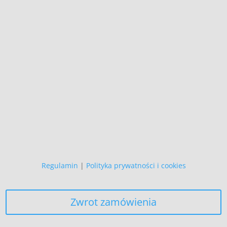
Wszystkie prezentowane prace są
naszego autorstwa
i podlegają ochronie prawnej.
Copyright (C)
Zapewniamy, że Państwa danych
osobowych nie wykorzystujemy do
żadnych innych celów,
niż realizacja bieżącego zamówienia.
Regulamin
|
Polityka prywatności i cookies
Zwrot zamówienia