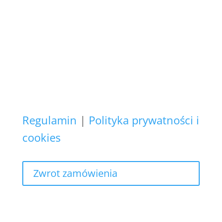
danych osobowych nie
wykorzystujemy do żadnych
innych celów,
niż realizacja bieżącego
zamówienia.
Regulamin
|
Polityka prywatności i
cookies
Zwrot zamówienia