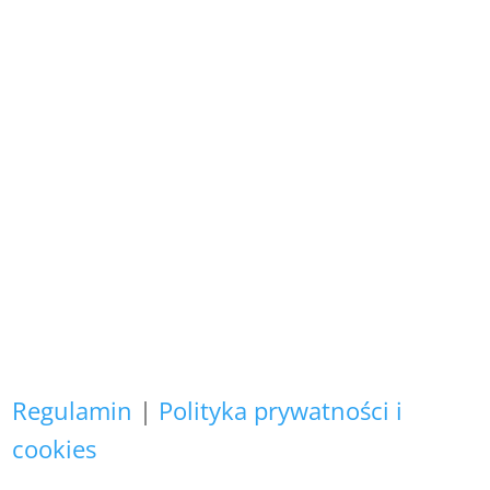
Wszystkie prezentowane prace są
naszego autorstwa
i podlegają ochronie prawnej.
Copyright (C)
Zapewniamy, że Państwa danych
osobowych nie wykorzystujemy do
żadnych innych celów,
niż realizacja bieżącego zamówienia.
Regulamin
|
Polityka prywatności i
cookies