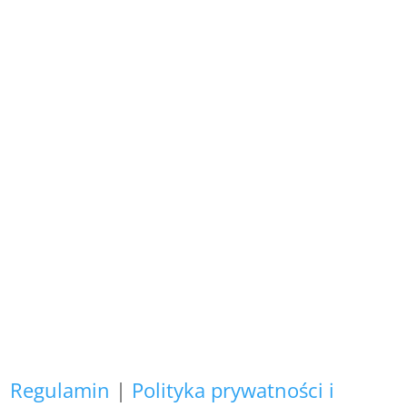
+48 692 907 147
,
+48 696 718 548
Wszystkie prezentowane prace są
naszego autorstwa
i podlegają ochronie prawnej.
Copyright (C)
Zapewniamy, że Państwa danych
osobowych nie wykorzystujemy do
żadnych innych celów,
niż realizacja bieżącego zamówienia.
Regulamin
|
Polityka prywatności i