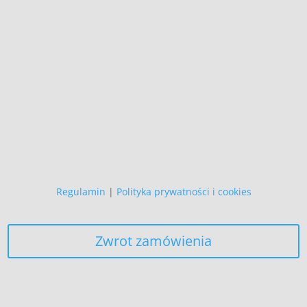
naszego autorstwa
i podlegają ochronie prawnej.
Copyright (C)
Zapewniamy, że Państwa danych
osobowych nie wykorzystujemy do
żadnych innych celów,
niż realizacja bieżącego zamówienia.
Regulamin
|
Polityka prywatności i cookies
Zwrot zamówienia