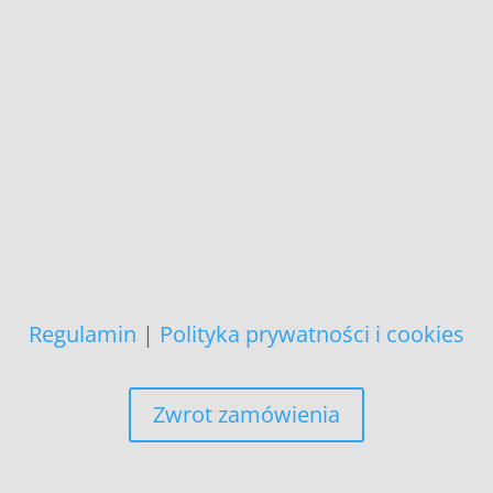
+48 692 907 147
,
+48 696 718 548
tkie prezentowane prace są naszego aut
i podlegają ochronie prawnej.
Copyright (C)
danych osobowych nie wykorzystujemy 
niż realizacja bieżącego zamówienia.
Regulamin
|
Polityka prywatności i cookies
Zwrot zamówienia