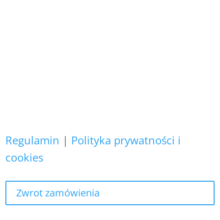
i podlegają ochronie prawnej.
Copyright (C)
Zapewniamy, że Państwa danych
osobowych nie wykorzystujemy do
żadnych innych celów,
niż realizacja bieżącego zamówienia.
Regulamin
|
Polityka prywatności i
cookies
Zwrot zamówienia