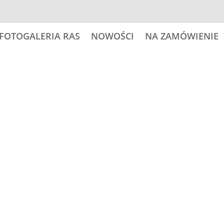
FOTOGALERIA RAS
NOWOŚCI
NA ZAMÓWIENIE
 psy
29,00
zł
ilość
Dodaj do
Dogo
Argentino