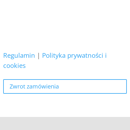
Zapewniamy, że Państwa danych
osobowych nie wykorzystujemy do
żadnych innych celów,
niż realizacja bieżącego zamówienia.
Regulamin
|
Polityka prywatności i
cookies
Zwrot zamówienia